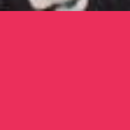
Realización de la portada, videoclip y merchandising para
“Noches de
gloria”, el primer trabajo de este artista catalán afincado en
Madrid.
Artista:
Margot.
Diseño e Ilustración:
Pere Peña.
Photo y vídeo:
Raquel M. Bretal.
Productor:
Alfonso Samos Luna
PERE PEÑA.
MARG
OT
2017