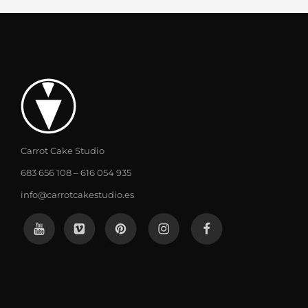
Carrot Cake Studio
683 656 108 – 616 054 935
info@carrotcakestudio.es