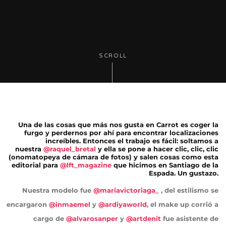
SCROLL
Una de las cosas que más nos gusta en Carrot es coger la
furgo y perdernos por ahí para encontrar localizaciones
increíbles. Entonces el trabajo es fácil: soltamos a
nuestra
@raquel_bretal
y ella se pone a hacer clic, clic, clic
(onomatopeya de cámara de fotos) y salen cosas como esta
editorial para
@lft_magazine
que hicimos en Santiago de la
Espada. Un gustazo.
Nuestra modelo fue
@mariavictoriaga_
, del estilismo se
encargaron
@inmaemel
y
@ardiyaworld
, el make up corrió a
cargo de
@alvarosanper
y
@artdenit
fue asistente de